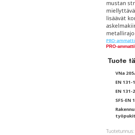
mustan str
miellyttävä
lisäävät ko
askelmakiin
metallirajo
PRO-ammatti
PRO-ammatti
Tuote tä
VNa 205
EN 131-
EN 131-
SFS-EN 1
Rakennus
työpukit
Tuotetunnus