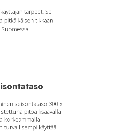
äyttäjän tarpeet. Se
a pitkäikäisen tikkaan
tu Suomessa.
eisontataso
ninen seisontataso 300 x
tettuna pitoa lisäävällä
 ja korkeammalla
n turvallisempi käyttää.