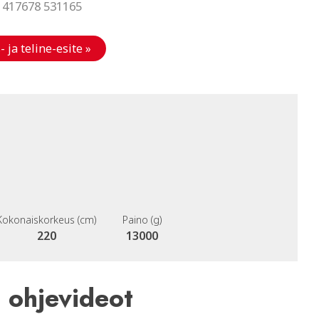
 417678 531165
- ja teline-esite »
Kokonaiskorkeus (cm)
Paino (g)
220
13000
a ohjevideot