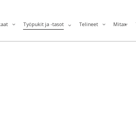
Kon
kaat
Työpukit ja -tasot
Telineet
Mitax