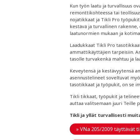
Kun työn laatu ja turvallisuus ov
remonttikohteessa tai teollisuus
nojatikkaat ja Tikli Pro työpuk
kestävä ja turvallinen rakenne,
laatunormien mukaan ja kotimais
Laadukkaat Tikli Pro tasotikkaa
ammattikäyttäjien tarpeisiin. A
tasolle turvakenkä mahtuu ja la
Keveytensä ja kestävyytensä ansi
asennustelineet soveltuvat myös v
tasotikkaat ja työpukit, on se i
Tikli tikkaat, työpukit ja telin
auttaa valitsemaan juuri Teille 
Tikli ja yllät turvallisesti m
» VNa 205/2009 täyttävät ti