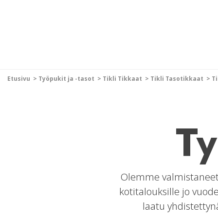
Etusivu
>
Työpukit ja -tasot
>
Tikli Tikkaat
>
Tikli Tasotikkaat
>
T
Ty
Olemme valmistaneet la
kotitalouksille jo vuo
laatu yhdistettyn