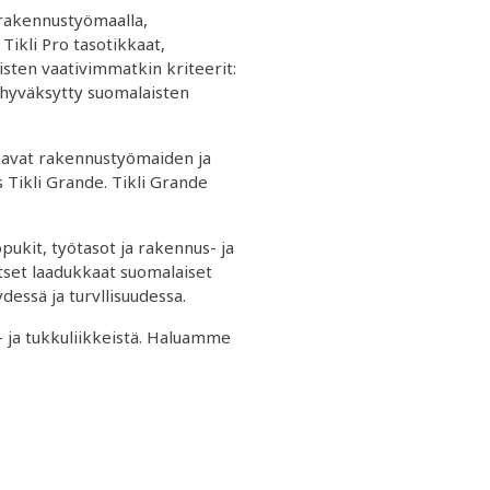
n rakennustyömaalla,
Tikli Pro tasotikkaat,
isten vaativimmatkin kriteerit:
a hyväksytty suomalaisten
staavat rakennustyömaiden ja
 Tikli Grande. Tikli Grande
pukit, työtasot ja rakennus- ja
litset laadukkaat suomalaiset
dessä ja turvllisuudessa.
s- ja tukkuliikkeistä. Haluamme