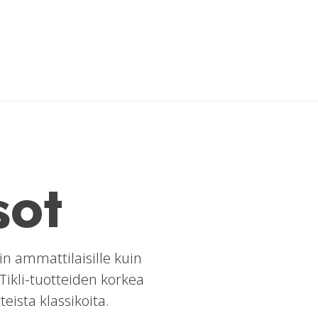
sot
in ammattilaisille kuin
Tikli-tuotteiden korkea
eista klassikoita.