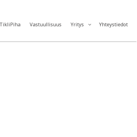
sernimme muut palvelut
FI
EN
TikliPiha
Vastuullisuus
Yritys
Yhteystiedot