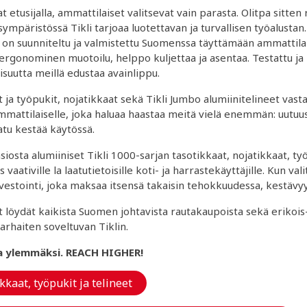
at etusijalla, ammattilaiset valitsevat vain parasta. Olitpa sitte
ympäristössä Tikli tarjoaa luotettavan ja turvallisen työalustan. 
it on suunniteltu ja valmistettu Suomenssa täyttämään ammattila
 ergonominen muotoilu, helppo kuljettaa ja asentaa. Testattu j
uutta meillä edustaa avainlippu.
t ja työpukit, nojatikkaat sekä Tikli Jumbo alumiinitelineet va
mmattilaiselle, joka haluaa haastaa meitä vielä enemmän: uutuus
atu kestää käytössä.
osta alumiiniset Tikli 1000-sarjan tasotikkaat, nojatikkaat, työ
aativille la laatutietoisille koti- ja harrastekäyttäjille. Kun va
nvestointi, joka maksaa itsensä takaisin tehokkuudessa, kestävyy
eet löydät kaikista Suomen johtavista rautakaupoista sekä erikoi
parhaiten soveltuvan Tiklin.
uita ylemmäksi. REACH HIGHER!
kkaat, työpukit ja telineet