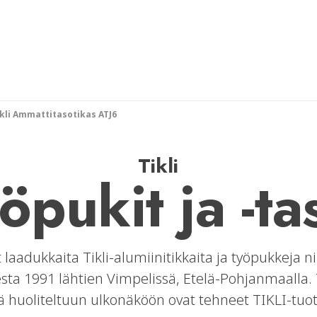
ikli Ammattitasotikas ATJ6
Tikli
öpukit ja -ta
adukkaita Tikli-alumiinitikkaita ja työpukkeja ni
desta 1991 lähtien Vimpelissä, Etelä-Pohjanmaalla. 
ä huoliteltuun ulkonäköön ovat tehneet TIKLI-tuott