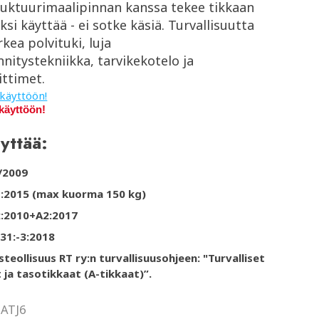
uktuurimaalipinnan kanssa tekee tikkaan
ksi käyttää - ei sotke käsiä. Turvallisuutta
rkea polvituki, luja
nitystekniikka, tarvikekotelo ja
ittimet.
käyttöön!
käyttöön!
yttää:
/2009
1:2015 (max kuorma 150 kg)
2:2010+A2:2017
31:-3:2018
teollisuus RT ry:n turvallisuusohjeen: "Turvalliset
 ja tasotikkaat (A-tikkaat)”.
:
ATJ6