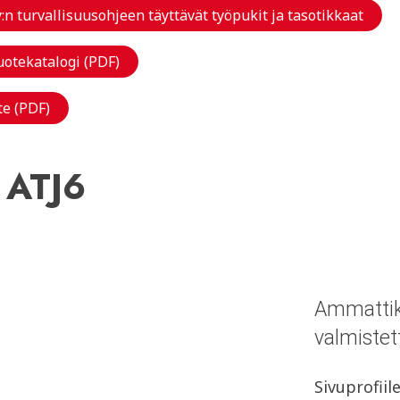
n turvallisuusohjeen täyttävät työpukit ja tasotikkaat
Tuotekatalogi (PDF)
te (PDF)
s ATJ6
Ammattik
valmistet
Sivuprofii