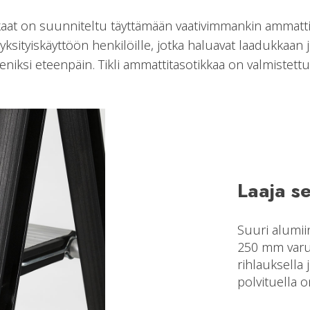
kkaat on suunniteltu täyttämään vaativimmankin ammattik
yksityiskäyttöön henkilöille, jotka haluavat laadukkaan j
iksi eteenpäin. Tikli ammattitasotikkaa on valmistet
Laaja s
Suuri alumii
250 mm varus
rihlauksella
polvituella o