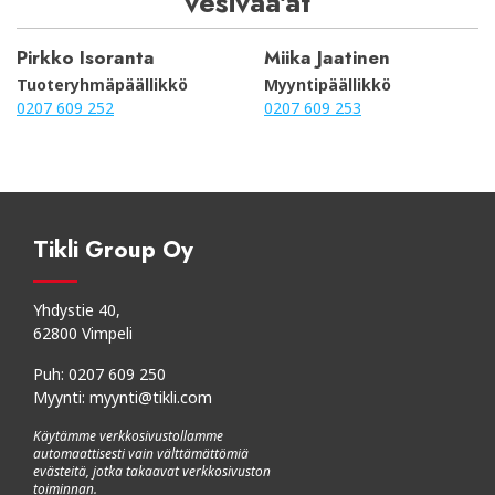
vesivaa'at
Pirkko Isoranta
Miika Jaatinen
Tuoteryhmäpäällikkö
Myyntipäällikkö
0207 609 252
0207 609 253
Tikli Group Oy
Yhdystie 40,
62800 Vimpeli
Puh:
0207 609 250
Myynti:
myynti@tikli.com
Käytämme verkkosivustollamme
automaattisesti vain välttämättömiä
evästeitä, jotka takaavat verkkosivuston
toiminnan.