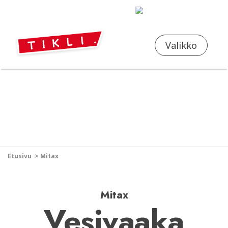
FI
EN
Valikko
Etusivu
>
Mitax
Mitax
Vesivaaka