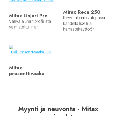
Mitax Reca 250
Mitax Linjari Pro
Kevyt alumiinivatupassi
Vahva alumiiniprofiilista
kahdella libellillä
valmistettu linjari.
harrastekäyttöön.
Mitax
prosenttivaaka
Myynti ja neuvonta - Mitax