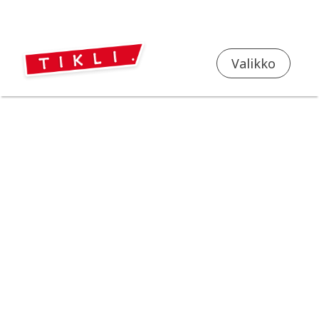
FI
EN
Valikko