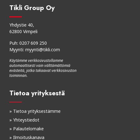
Tikli Group Oy
Yhdystie 40,
62800 Vimpeli
Puh:
0207 609 250
Myynti:
myynti@tikli.com
Käytämme verkkosivustollamme
automaattisesti vain välttämättömiä
evästeitä, jotka takaavat verkkosivuston
toiminnan.
Tietoa yrityksestä
»
Tietoa yrityksestämme
»
Yhteystiedot
»
Palautelomake
»
Ilmoituskanava