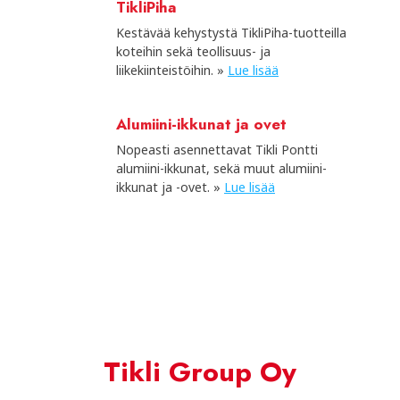
TikliPiha
Kestävää kehystystä TikliPiha-tuotteilla
koteihin sekä teollisuus- ja
liikekiinteistöihin. »
Lue lisää
Alumiini-ikkunat ja ovet
Nopeasti asennettavat Tikli Pontti
alumiini-ikkunat, sekä muut alumiini-
ikkunat ja -ovet. »
Lue lisää
Tikli Group Oy