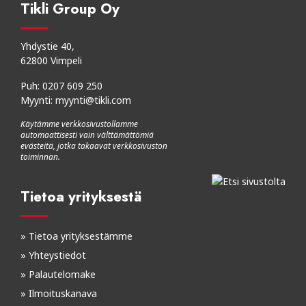
Tikli Group Oy
Yhdystie 40,
62800 Vimpeli
Puh:
0207 609 250
Myynti:
myynti@tikli.com
Käytämme verkkosivustollamme
automaattisesti vain välttämättömiä
evästeitä, jotka takaavat verkkosivuston
toiminnan.
Tietoa yrityksestä
»
Tietoa yrityksestämme
»
Yhteystiedot
»
Palautelomake
»
Ilmoituskanava