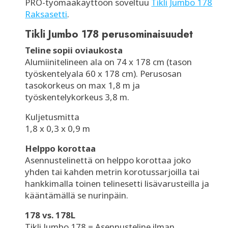
PRO-työmaakäyttöön soveltuu
Tikli Jumbo 178
Raksasetti
.
Tikli Jumbo 178 perusominaisuudet
Teline sopii oviaukosta
Alumiinitelineen ala on 74 x 178 cm (tason
työskentelyala 60 x 178 cm). Perusosan
tasokorkeus on max 1,8 m ja
työskentelykorkeus 3,8 m.
Kuljetusmitta
1,8 x 0,3 x 0,9 m
Helppo korottaa
Asennustelinettä on helppo korottaa joko
yhden tai kahden metrin korotussarjoilla tai
hankkimalla toinen telinesetti lisävarusteilla ja
kääntämällä se nurinpäin.
178 vs. 178L
Tikli Jumbo 178 = Asennusteline ilman