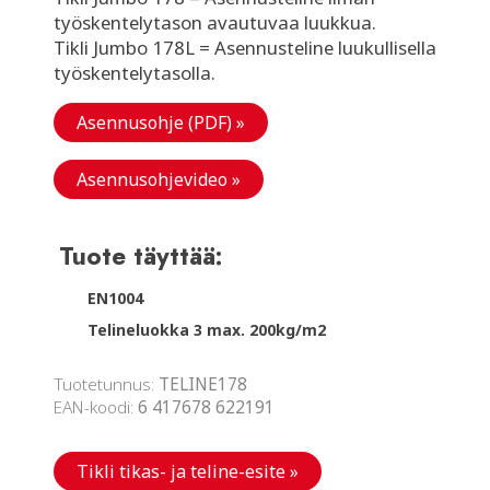
työskentelytason avautuvaa luukkua.
Tikli Jumbo 178L = Asennusteline luukullisella
työskentelytasolla.
Asennusohje (PDF) »
Asennusohjevideo »
Tuote täyttää:
EN1004
Telineluokka 3 max. 200kg/m2
Tuotetunnus:
TELINE178
EAN-koodi:
6 417678 622191
Tikli tikas- ja teline-esite »